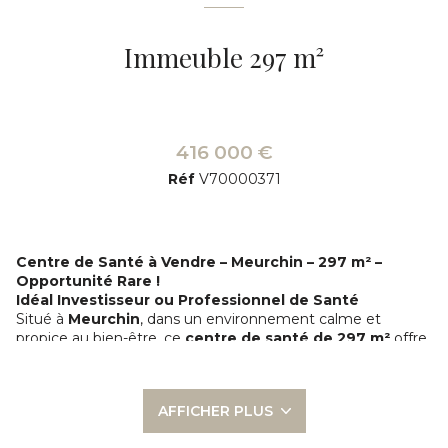
Immeuble 297 m²
416 000 €
Réf
V70000371
Centre de Santé à Vendre – Meurchin – 297 m² –
Opportunité Rare !
Idéal Investisseur ou Professionnel de Santé
Situé à
Meurchin
, dans un environnement calme et
propice au bien-être, ce
centre de santé de 297 m²
offre
un cadre exceptionnel pour l’exercice des professions
médicales ou paramédicales.
Description du bien :
AFFICHER PLUS
Surface totale
: 297 m²
Composition
: 7
cabinets médicaux indépendants