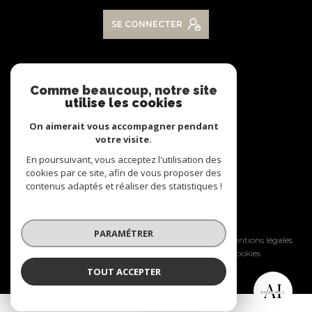
SE CONNECTER
NOS RÉSEAUX
Comme beaucoup, notre site
utilise les cookies
Nous suivre
On aimerait vous accompagner pendant
votre visite.
En poursuivant, vous acceptez l'utilisation des
cookies par ce site, afin de vous proposer des
contenus adaptés et réaliser des statistiques !
© 2026 | Tous droits réservés
PARAMÉTRER
Nos honoraires
Nos partenaires
Mentions légales
Admin
Politique RGPD
Cookies
TOUT ACCEPTER
Réalisé par :
L'Agence Invest
Agence