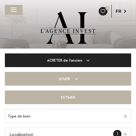
0
FR
ACHETER
de l'ancien
LOUER
De l'ancien
De l'immo pro
ESTIMER
à l'année
De l'immo pro
Type de bien
Localisation
1