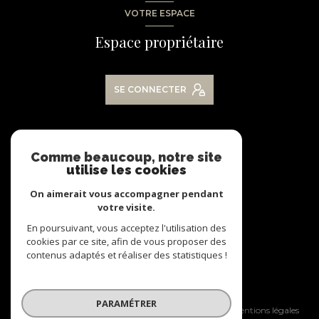
VOTRE ESPACE
Espace propriétaire
SE CONNECTER
NOS RÉSEAUX
Comme beaucoup, notre site
utilise les cookies
Nous suivre
On aimerait vous accompagner pendant
votre visite.
En poursuivant, vous acceptez l'utilisation des
cookies par ce site, afin de vous proposer des
contenus adaptés et réaliser des statistiques !
© 2026 | Tous droits réservés
PARAMÉTRER
Nos honoraires
Nos partenaires
Mentions légales