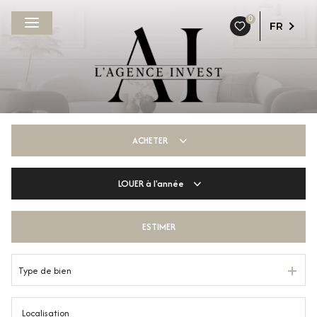
0
FR
ACHETER
LOUER
à l'année
De l'ancien
De l'immo pro
ESTIMER
à l'année
De l'immo pro
Type de bien