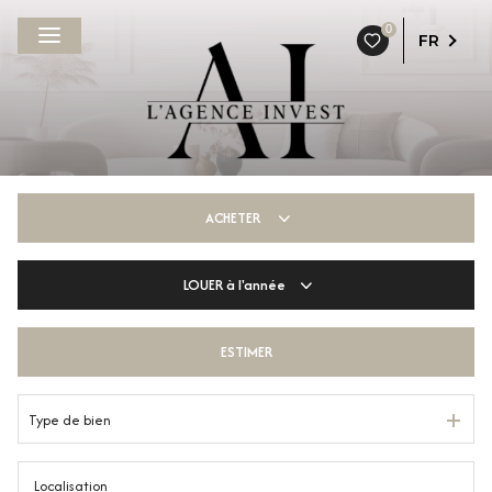
0
FR
ACHETER
LOUER
à l'année
De l'ancien
De l'immo pro
ESTIMER
à l'année
De l'immo pro
Type de bien