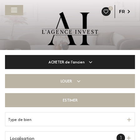
0
FR
ACHETER
de l'ancien
LOUER
De l'ancien
De l'immo pro
ESTIMER
à l'année
De l'immo pro
Type de bien
Localisation
1