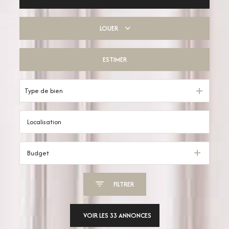
LOUER
De l'ancien
De l'immo pro
ESTIMER
à l'année
De l'immo pro
Type de bien
Budget
FILTRER
VOIR LES
33
ANNONCES