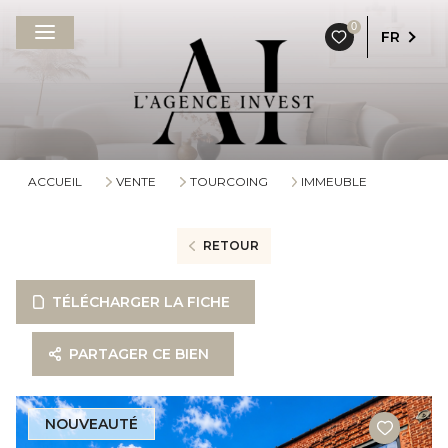
0
FR
ACCUEIL
VENTE
TOURCOING
IMMEUBLE
RETOUR
TÉLÉCHARGER LA FICHE
PARTAGER CE BIEN
NOUVEAUTÉ