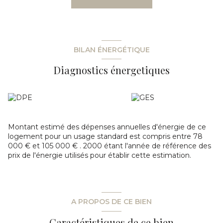
96 960 € hors charges, offrant une rentabilité attractive.
La taxe foncière s’élève à 12 500 €.
Les compteurs d’électricité et d’eau sont individuels pour
chaque logement, facilitant la gestion et la répartition des
charges.
BILAN ÉNERGÉTIQUE
Présence de panneaux solaires en toiture, apportant un
atout supplémentaire en matière d’efficacité énergétique.
Diagnostics énergetiques
Prix de vente : 950 000 € FAI
Points forts :
Immeuble entièrement loué
Revenus sécurisés et réguliers
Bonne répartition des lots
Compteurs individuels (eau et électricité)
Montant estimé des dépenses annuelles d'énergie de ce
Panneaux solaires
logement pour un usage standard est compris entre 78
Secteur dynamique avec demande locative soutenue
000 € et 105 000 € . 2000 étant l'année de référence des
Pour plus d’informations ou organiser une visite, merci de
prix de l'énergie utilisés pour établir cette estimation.
nous contacter.
A PROPOS DE CE BIEN
Caractéristiques de ce bien