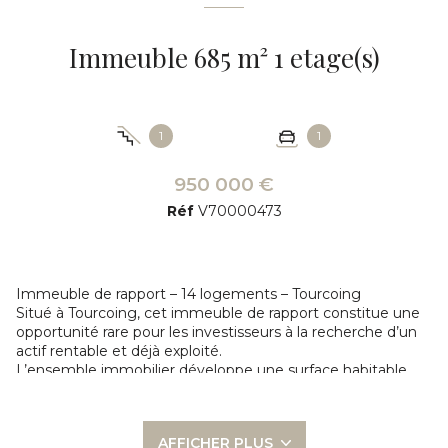
Immeuble 685 m² 1 etage(s)
1
1
950 000 €
Réf
V70000473
Immeuble de rapport – 14 logements – Tourcoing
Situé à Tourcoing, cet immeuble de rapport constitue une
opportunité rare pour les investisseurs à la recherche d’un
actif rentable et déjà exploité.
L’ensemble immobilier développe une surface habitable
totale de 685 m² et se compose de 14 logements, assurant
une diversification locative et une bonne mutualisation du
risque.
AFFICHER PLUS
Le bien génère actuellement un revenu locatif annuel de