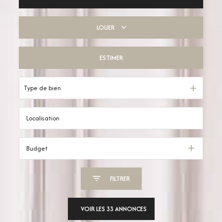
LOUER
De l'ancien
De l'immo pro
ESTIMER
à l'année
De l'immo pro
Type de bien
Budget
FILTRER
VOIR LES
33
ANNONCES