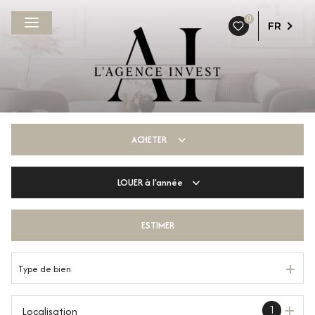
0
FR
ACHETER
LOUER
à l'année
De l'ancien
De l'immo pro
ESTIMER
à l'année
De l'immo pro
Type de bien
Localisation
1