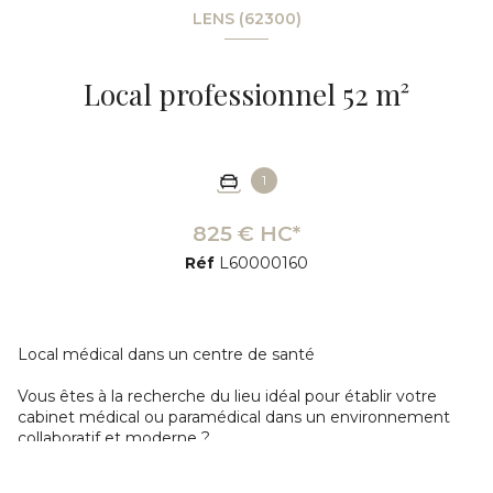
LENS (62300)
Local professionnel 52 m²
1
825 € HC*
Réf
L60000160
Local médical dans un centre de santé
Vous êtes à la recherche du lieu idéal pour établir votre
cabinet médical ou paramédical dans un environnement
collaboratif et moderne ?
Nous avons le choix parfait pour vous au sein de l'Espace
Santé, maison de santé de plus de 3000m2 en plein cœur