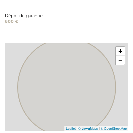
Dépot de garantie
600 €
+
−
Leaflet
|
©
Maps
|
© OpenStreetMap
Jawg