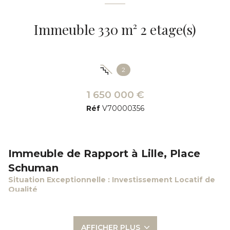
Immeuble 330 m² 2 etage(s)
2
1 650 000 €
Réf
V70000356
Immeuble de Rapport à Lille, Place
Schuman
Situation Exceptionnelle : Investissement Locatif de
Qualité
Idéalement situé Place Schuman à Lille, cet immeuble de
rapport est une opportunité rare pour les investisseurs.
Composé de
5 appartements
et d’un
local commercial
AFFICHER PLUS
occupé
, cet immeuble offre un potentiel locatif attractif