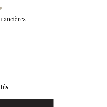
ER
inancières
tés