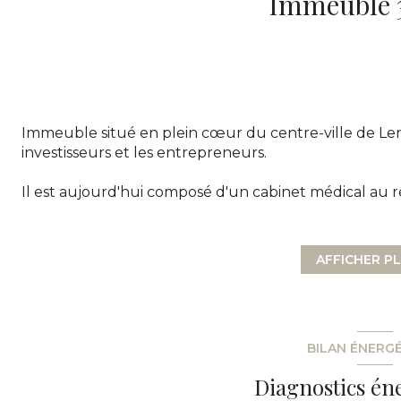
Immeuble situé en plein cœur du centre-ville de Lens
investisseurs et les entrepreneurs.
Il est aujourd'hui composé d'un cabinet médical au
l'étage. Il bénéficie d'un accès facile aux commerce
artères de la ville.
AFFICHER P
Le rez-de-chaussée abrite un grand espace de bureaux, 
praticiens si découpé ou une entreprise nécessitant p
À l'étage, vous trouverez un appartement lumineux et
possible de découper.
BILAN ÉNERG
L'immeuble, qui nécessite des travaux de rafraichis
Diagnostics én
aménagée, pouvant servir d'espace extérieur et/ou d