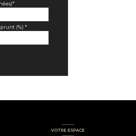
nées)*
prunt (%) *
VOTRE ESPACE