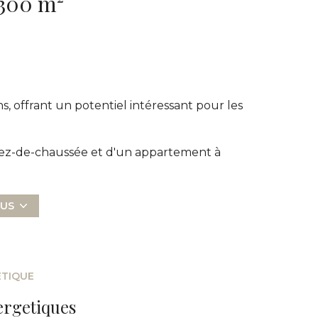
Immeuble 300 m²
, offrant un potentiel intéressant pour les
 rez-de-chaussée et d'un appartement à
s, aux transports en commun et aux principales
LUS
offrant la possibilité d'accueillir plusieurs
lusieurs espaces de travail.
 bien agencé, avec terrasse, qu'il est
ÉTIQUE
sement, dispose également d'une cour
ergetiques
e parking.