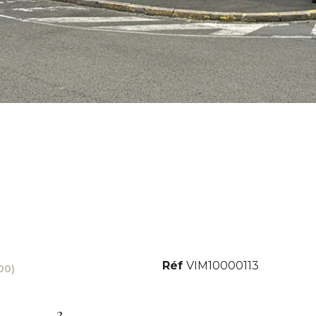
Réf
VIM10000113
00)