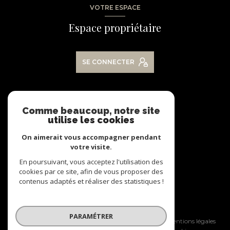
VOTRE ESPACE
Espace propriétaire
SE CONNECTER
NOS RÉSEAUX
Comme beaucoup, notre site
utilise les cookies
Nous suivre
On aimerait vous accompagner pendant
votre visite.
En poursuivant, vous acceptez l'utilisation des
cookies par ce site, afin de vous proposer des
contenus adaptés et réaliser des statistiques !
© 2026 | Tous droits réservés
PARAMÉTRER
Nos honoraires
Nos partenaires
Mentions légales