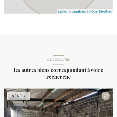
Leaflet
|
©
Maps
|
© OpenStreetMap
Jawg
A DÉCOUVRIR
les autres biens correspondant à votre
recherche
VENDU