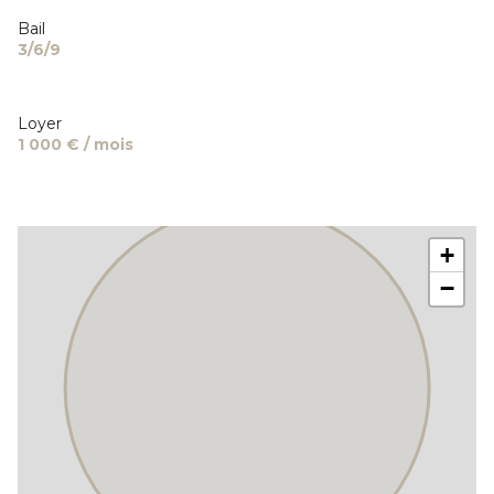
Bail
3/6/9
Loyer
1 000 € / mois
+
−