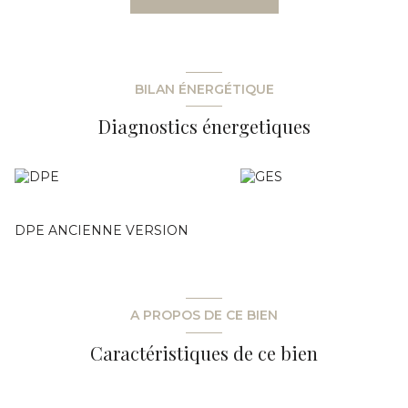
Parking privé pour 3 places
Accès indépendant pour plus de commodité et de
confidentialité
Actuellement loué à 1 150€/mois, offrant une rentabilité
nette de 10%
BILAN ÉNERGÉTIQUE
Le hangar offre une multitude d'options d'utilisation, allant
Diagnostics énergetiques
du stockage industriel, activités artisanales, aux possibilités
commerciales diverses. Son emplacement stratégique
facilite la circulation des véhicules et l'approvisionnement.
DPE ANCIENNE VERSION
A PROPOS DE CE BIEN
Caractéristiques de ce bien