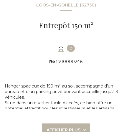
LOOS-EN-GOHELLE (62750)
Entrepôt 150 m²
2
Réf
V10000248
Hangar spacieux de 150 m² au sol, accompagné d'un
bureau et d'un parking privé pouvant accueillir jusqu'à 3
véhicules.
Situé dans un quartier facile d'accès, ce bien offre un
potentiel attractif pour les investisseurs et les artisans.
Caractéristiques clés du bien :
Superficie au sol : 150 m²
AFFICHER PLUS
Bureau fonctionnel inclus