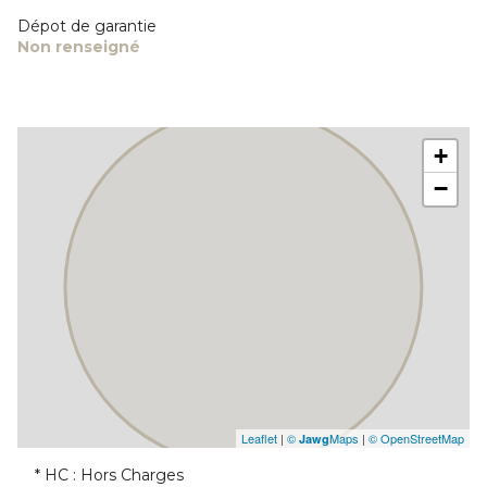
Dépot de garantie
Non renseigné
+
−
Leaflet
|
©
Maps
|
© OpenStreetMap
Jawg
* HC : Hors Charges