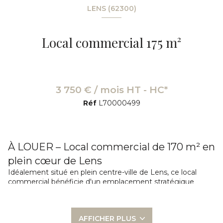
LENS (62300)
Local commercial 175 m²
3 750 € / mois HT - HC*
Réf
L70000499
À LOUER – Local commercial de 170 m² en
plein cœur de Lens
Idéalement situé en plein centre-ville de Lens, ce local
commercial bénéficie d'un emplacement stratégique
offrant une excellente visibilité et un fort passage piéton. Il
conviendra parfaitement à une enseigne nationale, un
commerce de détail, un showroom, une activité de
AFFICHER PLUS
services ou des bureaux.